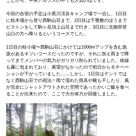
ことから、中央アルプスの中でも人気の山です。
今回の合宿の予定は小黒川渓谷キャンプ場で一泊し、1日目
に桂木場から登り西駒山荘まで、2日目は千畳敷のほうまで
ピストンをして駒ヶ岳頂上山荘まで行き、3日目に北御所登
山口の方へ降りるというコースでした。
1日目の桂小場〜西駒山荘にかけては1000mアップを含む急
坂があるキツいコースだったのですが、それに加え雨まで降
ってきてメンバーの気力がガリガリ削られていました。稜線
も霧に包まれており、展望がなかったので初日からモチベー
ションが下がっていました……しかし、1日目はテントでは
なく西駒山荘での宿泊！雨で濡れた雨具や靴も干したり、風
が完全にシャットアウトされた空間であったかいご飯を食べ
ることが出来たので、ここで大分体力が回復しました。