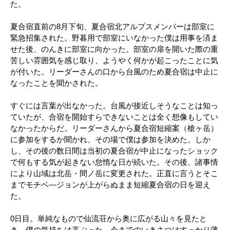
た。
夏合宿直前の8月下旬、夏合宿北アルプスメンバーは部室に
緊急招集された。野暮用で部室にいなかった僕は用事を済ま
せた後、のんきに部室に向かった。部室の扉を開いた際の重
苦しい雰囲気を感じ取り、ようやく何かが起こったことに気
が付いた。リーダーさんの口から台風のため夏合宿は中止に
なったことを聞かされた。
すぐには言葉が出なかった。台風が接近しそうなことは知っ
ていたが、合宿を開始すらできないことは全く想像もしてい
なかったからだ。リーダーさんから夏合宿短縮案（槍ヶ岳）
に参加をするか聞かれ、その場で僕は参加を決めた。しか
し、その後の数日間は当初の夏合宿が中止になったショック
で何もする気が起きない怠惰な日が続いた。その後、諸事情
により山域は北岳・間ノ岳に変更された。正直に言うとそこ
までモチベ―ジョンが上がらぬまま短縮夏合宿の日を迎え
た。
0日目。単純なもので仙流荘から奥に広がる山々を見たと
き、僕の気持ちは高ぶった。今までのいきさつはすっかり薄