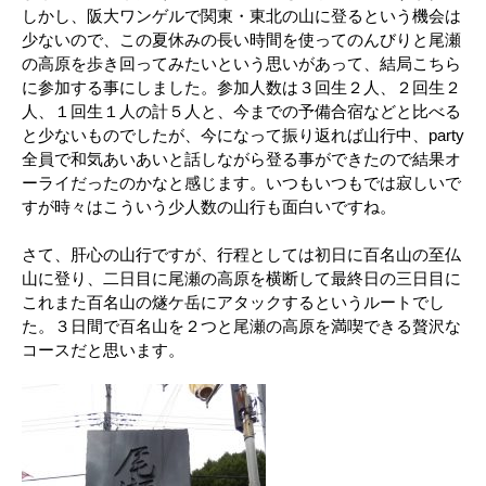
しかし、阪大ワンゲルで関東・東北の山に登るという機会は
少ないので、この夏休みの長い時間を使ってのんびりと尾瀬
の高原を歩き回ってみたいという思いがあって、結局こちら
に参加する事にしました。参加人数は３回生２人、２回生２
人、１回生１人の計５人と、今までの予備合宿などと比べる
と少ないものでしたが、今になって振り返れば山行中、party
全員で和気あいあいと話しながら登る事ができたので結果オ
ーライだったのかなと感じます。いつもいつもでは寂しいで
すが時々はこういう少人数の山行も面白いですね。
さて、肝心の山行ですが、行程としては初日に百名山の至仏
山に登り、二日目に尾瀬の高原を横断して最終日の三日目に
これまた百名山の燧ケ岳にアタックするというルートでし
た。３日間で百名山を２つと尾瀬の高原を満喫できる贅沢な
コースだと思います。