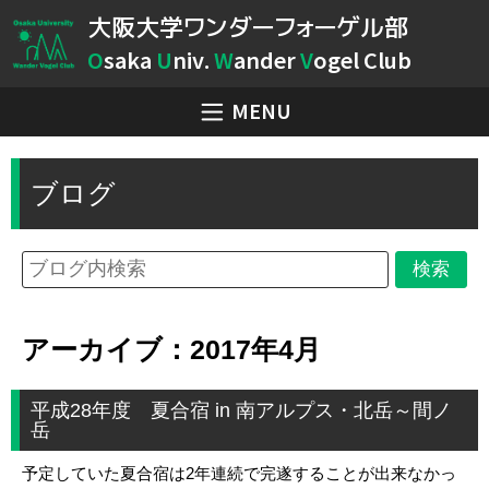
大阪大学ワンダーフォーゲル部
O
saka
U
niv.
W
ander
V
ogel Club
MENU
ブログ
アーカイブ：2017年4月
平成28年度 夏合宿 in 南アルプス・北岳～間ノ
岳
予定していた夏合宿は2年連続で完遂することが出来なかっ