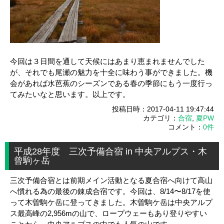
今回は３日間を通して天候にはあまり恵まれませんでした
が、それでも尾瀬の魅力を十全に味わう事ができました。機
会があれば水芭蕉のシーズンである春の季節にもう一度行っ
てみたいなと思います。以上です。
投稿日時：2017-04-11 19:47:44
カテゴリ：
合宿
,
夏PW
コメント：
0件
平成28年度 三次予備合宿 in 中央アルプス・木
曾駒ヶ岳
三次予備合宿とは前期メイン活動となる夏合宿へ向けて高山
へ慣れる為の最後の錬成合宿です。今回は、8/14〜8/17を使
って木曽駒ケ岳に登ってきました。木曽駒ケ岳は中央アルプ
ス最高峰の2,956mの山で、ロープウェーもあり登りやすい