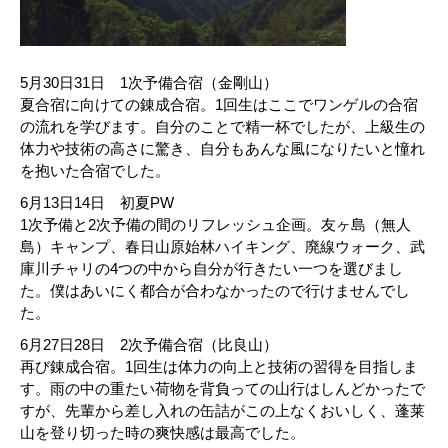
5月30日31日 1次予備合宿（金剛山）
夏合宿に向けての錬成合宿。1回生はここでワンゲルの合宿
の流れを学びます。自分のことで精一杯でしたが、上級生の
体力や技術の高さに驚き、自分もあんな風になりたいと憧れ
を抱いた合宿でした。
6月13日14日 初夏PW
1次予備と2次予備の間のリフレッシュ企画。友ヶ島（無人
島）キャンプ、春日山原始林ハイキング、廃線ウォーク、武
庫川チャリの4つの中から自分が行きたい一つを選びまし
た。僕はあいにく都合が合わなかったので行けませんでし
た。
6月27日28日 2次予備合宿（比良山）
再び錬成合宿。1回生は体力の向上と技術の習得を目指しま
す。雨の中の重たい荷物を背負っての山行はしんどかったで
すが、先輩から差し入れの缶詰がこの上なくおいしく、蓬莱
山を登り切った時の爽快感は最高でした。