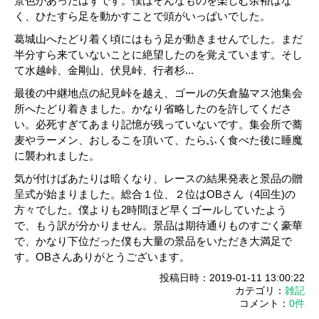
景色があったはずです。僕はそんなものを楽しむ余裕はな
く、ひたすら足を動かすことで頭がいっぱいでした。
葛城山へたどり着く頃にはもう足が動きませんでした。まだ
半分すら来ていないことに絶望したのを覚えています。そし
て水越峠、金剛山、伏見峠、行者杉...
最後の中継地点の紀見峠を越え、ゴールの矢倉脇マス池集会
所へたどり着きました。かなり省略したのを許してくださ
い。必死すぎてあまり記憶が残っていないです。集会所で蕎
麦やラーメン、おしるこを頂いて、たらふく食べた後に睡魔
に襲われました。
気が付けばあたりは暗くなり、レースの結果発表と景品の贈
呈式が始まりました。総合１位、２位はOBさん（4回生)の
方々でした。僕よりも2時間ほど早くゴールしていたよう
で、もう訳が分かりません。景品は期待通りものすごく豪華
で、かなり下位だった僕も大量の景品をいただき大満足で
す。OBさんありがとうございます。
投稿日時：2019-01-11 13:00:22
カテゴリ：
雑記
コメント：
0件