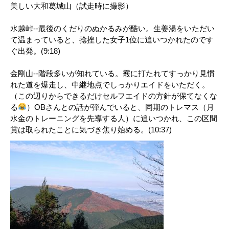
美しい大和葛城山（試走時に撮影）
水越峠--最後のくだりのぬかるみが酷い。生姜湯をいただい
て温まっていると、捻挫した女子1位に追いつかれたのです
ぐ出発。(9:18)
金剛山--階段多いが知れている。霰に打たれてすっかり見慣
れた道を爆走し、中継地点でしっかりエイドをいただく。
（この辺りからできるだけセルフエイドの方針が保てなくな
る
）OBさんとの話が弾んでいると、同期のトレマス（月
水金のトレーニングを先導する人）に追いつかれ、この区間
賞は取られたことに気づき焦り始める。(10:37)