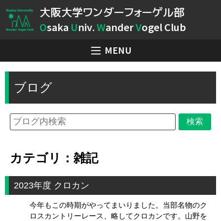
大阪大学ワンダーフォーゲル部
O
saka
U
niv.
W
ander
V
ogel Club
MENU
ブログ
カテゴリ：雑記
2023年度 クロカン
今年もこの時期がやってまいりました。当部名物のク
ロスカントリーレース、略してクロカンです。山野を