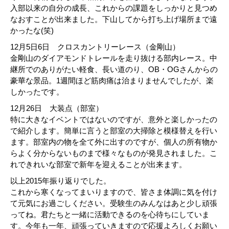
入部以来の自分の成長、これからの課題をしっかりと見つめ
なおすことが出来ました。下山してから打ち上げ場所まで遠
かったな(笑)
12月5日6日 クロスカントリーレース（金剛山）
金剛山のダイアモンドトレールを走り抜ける部内レース。中
継所でのありがたい軽食、長い道のり、OB・OGさんからの
豪華な景品。1週間ほど筋肉痛は治まりませんでしたが、楽
しかったです。
12月26日 大装点（部室）
特に大きなイベントではないのですが、意外と楽しかったの
で紹介します。簡単に言うと部室の大掃除と模様替えを行い
ます。部室内の物を全て外に出すのですが、個人の所有物か
らよく分からないものまで様々なものが発見されました。こ
れできれいな部室で新年を迎えることが出来ます。
以上2015年振り返りでした。
これから寒くなってまいりますので、皆さま体調に気を付け
て元気にお過ごしください。受験生のみんなはあと少し頑張
ってね。君たちと一緒に活動できるのを心待ちにしていま
す。今年も一年、頑張っていきますので応援よろしくお願い