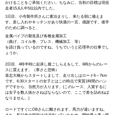
かけることをご承知ください。ちなみに、当初の目標は現役
走者15,6人中5位以内でした。
1日目、小寺製作所さんに素泊まりし、来たる朝に備えま
す。差し入れやキッチンがあり快適の一言。感謝です。後学
のために調べると、
金属パイプの製造及び各種金属加工
（曲げ、コイル巻、プレス、機械加工 等）
を請け負っているのですね。うちでいうと応理卒の仕事でし
ょうか。
2日目、4時半時に起床し腹ごしらえをして、6時からのレー
スに震えます。（寒さと恐怖）
喜志大橋からスタートしまして、走り出しはロード6～7km
です。6:30スタートの女子とはこの時点で実質1時間のハン
デですから、当然力が入ります。(このレース、入賞するに
は女子を数人抜かさねばならないので、ここで差を詰めねば
なりません。)
ロードですぐにOBさんに離されます。馬力が違いますね。
また、私以外の現役はほぼ歩いていたため、開始早々真っ暗