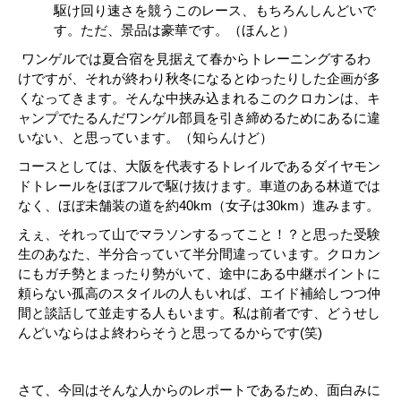
駆け回り速さを競うこのレース、もちろんしんどいで
す。ただ、景品は豪華です。（ほんと）
ワンゲルでは夏合宿を見据えて春からトレーニングするわ
けですが、それが終わり秋冬になるとゆったりした企画が多
くなってきます。そんな中挟み込まれるこのクロカンは、キ
ャンプでたるんだワンゲル部員を引き締めるためにあるに違
いない、と思っています。（知らんけど）
コースとしては、大阪を代表するトレイルであるダイヤモン
ドトレールをほぼフルで駆け抜けます。車道のある林道では
なく、ほぼ未舗装の道を約40km（女子は30km）進みます。
えぇ、それって山でマラソンするってこと！？と思った受験
生のあなた、半分合っていて半分間違っています。クロカン
にもガチ勢とまったり勢がいて、途中にある中継ポイントに
頼らない孤高のスタイルの人もいれば、エイド補給しつつ仲
間と談話して並走する人もいます。私は前者です、どうせし
んどいならはよ終わらそうと思ってるからです(笑)
さて、今回はそんな人からのレポートであるため、面白みに