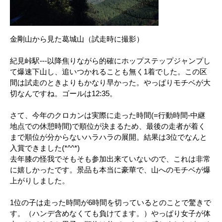
金剛山から見た葛城山（試走時に撮影）
紀見峠駅---以降焦りながら的確にホップステップジャンプし
て爆速下山し、追いつかれることも無く1着でした。この区
間は試走のときよりもかなり早かった。やっぱりモチベが大
切なんですね。ゴールは12:35。
さて、今年のクロカンは実際に走った時間(=行動時間-中継
地点での休憩時間)で順位が決まるため、最後の走者が着く
まで順位が分からないハラハラの展開。結果は3位でなんと
入賞できました(*^^*)
去年膝の怪我でそもそも参加出来ていないので、これは非常
に嬉しかったです。景品も本当に豪華で、山へのモチベが爆
上がりしました。
1位の子は走った時間が6時間を切っているとのことで驚きで
す。（ハンデ含めなくても負けてます。）やっぱり女子が体