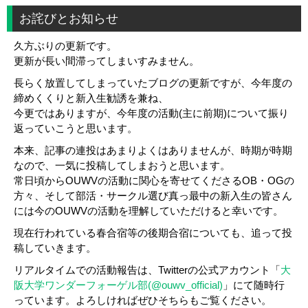
お詫びとお知らせ
久方ぶりの更新です。
更新が長い間滞ってしまいすみません。
長らく放置してしまっていたブログの更新ですが、今年度の
締めくくりと新入生勧誘を兼ね、
今更ではありますが、今年度の活動(主に前期)について振り
返っていこうと思います。
本来、記事の連投はあまりよくはありませんが、時期が時期
なので、一気に投稿してしまおうと思います。
常日頃からOUWVの活動に関心を寄せてくださるOB・OGの
方々、そして部活・サークル選び真っ最中の新入生の皆さん
には今のOUWVの活動を理解していただけると幸いです。
現在行われている春合宿等の後期合宿についても、追って投
稿していきます。
リアルタイムでの活動報告は、Twitterの公式アカウント「
大
阪大学ワンダーフォーゲル部(@ouwv_official)
」にて随時行
っています。よろしければぜひそちらもご覧ください。