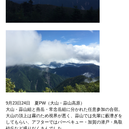
9月23日24日 夏PW（大山・蒜山高原）
大山・蒜山組と燕岳・常念岳組に分かれた任意参加の合宿。
大山の頂上は霧のため視界が悪く、蒜山では先輩に藪漕ぎを
してもらい、アフターではバーベキュー・加賀の潜戸・鳥取
砂丘など盛りだくさんでした。