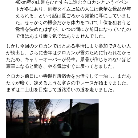
40km程の山道をひたすらに進むクロカンというイベン
トが冬にあり、到着タイム上位の人には豪華な景品が与
えられる、という話は夏ごろから頻繁に耳にしていまし
た。せっかくの機会だから体力をつけて上位を狙おうと
覚悟を決めたはずが、いつの間にか前日になっていたの
で僕はあまり乗り気ではありませんでした。
しかし今回のクロカンではとある事情により参加できない人
が続出し、さらに去年はクロカンが雪のために行われなかっ
たため、キャリーオーバーが発生。景品が信じられないほど
豪華になると聞き、やる気はすぐに戻ってきました。
クロカン前日に小寺製作所宿舎をお借りして一泊し、まだあ
たりが暗く、凍えるような寒さの中レースが始まりました。
まずは二上山を目指して道路沿いの道を走りました。