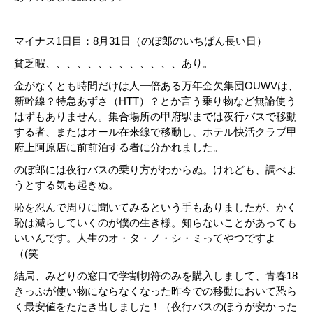
マイナス1日目：8月31日（のぼ郎のいちばん長い日）
貧乏暇、、、、、、、、、、、、、あり。
金がなくとも時間だけは人一倍ある万年金欠集団OUWVは、
新幹線？特急あずさ（HTT）？とか言う乗り物など無論使う
はずもありません。集合場所の甲府駅までは夜行バスで移動
する者、またはオール在来線で移動し、ホテル快活クラブ甲
府上阿原店に前前泊する者に分かれました。
のぼ郎には夜行バスの乗り方がわからぬ。けれども、調べよ
うとする気も起きぬ。
恥を忍んで周りに聞いてみるという手もありましたが、かく
恥は減らしていくのが僕の生き様。知らないことがあっても
いいんです。人生のオ・タ・ノ・シ・ミってやつですよ
（(笑
結局、みどりの窓口で学割切符のみを購入しまして、青春18
きっぷが使い物にならなくなった昨今での移動において恐ら
く最安値をたたき出しました！（夜行バスのほうが安かった