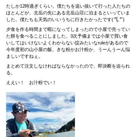
たしか12時過ぎくらい。僕たちを追い抜いて行った人たちの
ほとんどが、北岳の先にある北岳山荘に泊まるといっていま
した。僕たちも天気のいいうちに行きたかったです( ͡°Ĺ̯ ͡° )
夕食を作る時間まで暇になってしまったので小屋で売ってい
た餅を食べることにしました。3次予備までは小屋で買い食
いしてはいけないよくわからない掟みたいなruleがあるので
今年度初の山小屋の飯。きな粉かお汁粉か、うーんうーん悩
ましいですねぇ。
まとめて注文しなければならなかったので、即決断を迫られ
る。
ええい！ お汁粉でい！