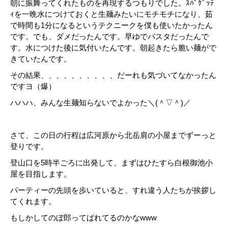
朝に振舞ってくれたものを再現するつもりでした。ｽﾊﾟｹﾞｯﾃ
ｨを一晩水につけておくと生麺みたいにモチモチになり、茹
で時間も1分になるというテクニークを僕も使いたかったん
です。でも、ダメだったんです。早ゆでパスタだったんで
す。水につけた後に気付いたんです。朝起きたら脆い麺がで
きていたんです。
その結果、、、、、、、、、、だーれも気づいてなかったん
ですヨ（爆）
ハハハ、みんな生麺知らないでよかった＼(＾▽＾)／
さて、この日の行程は広河原から北岳肩の小屋までずーっと
登りです。
登山口を5時半ごろに出発して、まずはひたすら白根御池小
屋を目指します。
パーティーの先頭を歩いていると、すれ違う人たちが挨拶し
てくれます。
もしかしてのぼ郎ってばれてるのかなwww