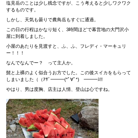
塩見岳のことは少し残念ですが、こう考えると少しワクワク
するものです。
しかし、天気も曇りで農鳥岳もすぐに通過。
この日の行程はかなり短く、3時間ほどで幕営地の大門沢小
屋に到着しました。
小屋のあたりを見渡すと、ふ、ふ、フレディ・マーキュリ
ー！！！
なんでなんでー？ って主人か。
髭と上裸のよく似合うお方でした。この後スイカをもらって
しまいました（（ｱｻﾞ━━━(*ﾟ∀ﾟ*)ゞ━━━ｽ!!
やはり、男は度胸、店主は人情、登山は心ですね。