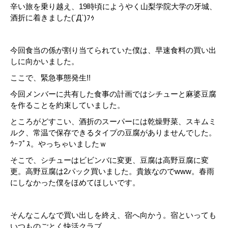
辛い旅を乗り越え、19時頃にようやく山梨学院大学の牙城、
酒折に着きました(´Д`)ﾌｩ
今回食当の係が割り当てられていた僕は、早速食料の買い出
しに向かいました。
ここで、緊急事態発生!!
今回メンバーに共有した食事の計画ではシチューと麻婆豆腐
を作ることを約束していました。
ところがどすこい、酒折のスーパーには乾燥野菜、スキムミ
ルク、常温で保存できるタイプの豆腐がありませんでした。
ｳｰﾌﾟｽ。やっちゃいましたｗ
そこで、シチューはビビンバに変更、豆腐は高野豆腐に変
更。高野豆腐は2パック買いました。貴族なのでwww。春雨
にしなかった僕をほめてほしいです。
そんなこんなで買い出しを終え、宿へ向かう。宿といっても
いつものごとく快活クラブ。