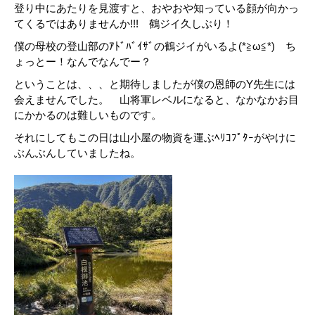
登り中にあたりを見渡すと、おやおや知っている顔が向かっ
てくるではありませんか!!! 鶴ジイ久しぶり！
僕の母校の登山部のｱﾄﾞﾊﾞｲｻﾞの鶴ジイがいるよ(*≧ω≦*) ち
ょっとー！なんでなんでー？
ということは、、、と期待しましたが僕の恩師のY先生には
会えませんでした。 山将軍レベルになると、なかなかお目
にかかるのは難しいものです。
それにしてもこの日は山小屋の物資を運ぶﾍﾘｺﾌﾟﾀｰがやけに
ぶんぶんしていましたね。