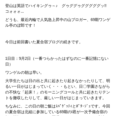
登山は英語でハイキングゥ～♪ グゥググゥグググググッ!!
コォォォ...
どうも、最近内輪で人気急上昇中の山ブロガー、69期ワンゲ
ル亭のぼ郎です！
今日は前回書いた夏合宿ブログの続きです。
1日目：9月2日（一番つらかったはずなのに一番記憶にない
日）
ワンゲルの朝は早い。
大学生たちは日の出と共に起きたり起きなかったりして、明
るい一日がはじまっていく・・・もとい、日〇学園さながら
の不快な「起床！」のモーニングコールと共に起きたりテン
トを撤収したりして、厳しい一日がはじまっていきます。
ちなみに、この日の朝ご飯はｽﾊﾟｹﾞｯﾃｨとﾎﾟﾀｰｼﾞｭです。今回
の夏合宿は北組に参加している69期のI君が一次予備合宿の