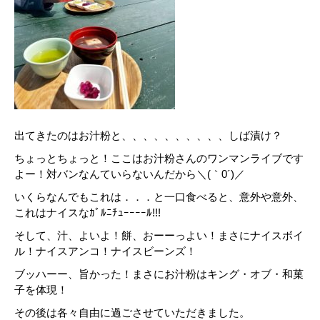
出てきたのはお汁粉と、、、、、、、、、、しば漬け？
ちょっとちょっと！ここはお汁粉さんのワンマンライブです
よー！対バンなんていらないんだから＼(｀0´)／
いくらなんでもこれは．．．と一口食べると、意外や意外、
これはナイスなｶﾞﾙﾆﾁｭｰｰｰｰﾙ!!!
そして、汁、よいよ！餅、おーーっよい！まさにナイスボイ
ル！ナイスアンコ！ナイスビーンズ！
ブッハーー、旨かった！まさにお汁粉はキング・オブ・和菓
子を体現！
その後は各々自由に過ごさせていただきました。