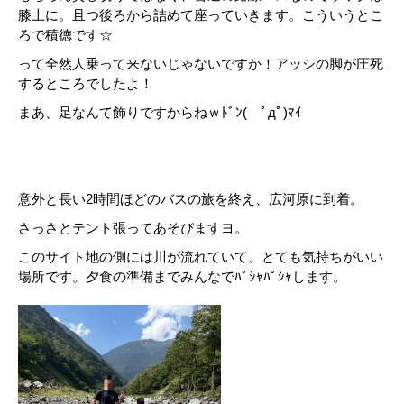
膝上に。且つ後ろから詰めて座っていきます。こういうとこ
ろで積徳です☆
って全然人乗って来ないじゃないですか！アッシの脚が圧死
するところでしたよ！
まあ、足なんて飾りですからねｗﾄﾞﾝ( ﾟдﾟ)ﾏｲ
意外と長い2時間ほどのバスの旅を終え、広河原に到着。
さっさとテント張ってあそびますヨ。
このサイト地の側には川が流れていて、とても気持ちがいい
場所です。夕食の準備までみんなでﾊﾟｼｬﾊﾟｼｬします。