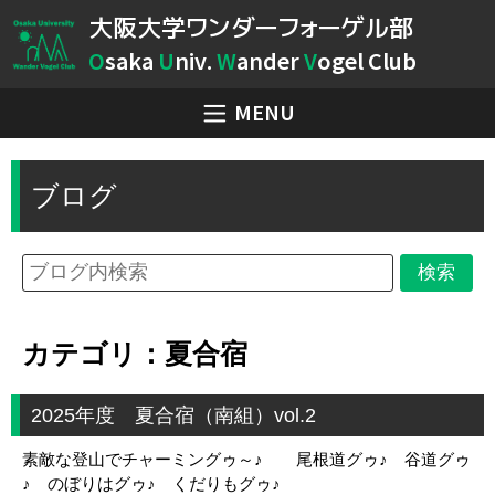
大阪大学ワンダーフォーゲル部
O
saka
U
niv.
W
ander
V
ogel Club
MENU
ブログ
カテゴリ：夏合宿
2025年度 夏合宿（南組）vol.2
素敵な登山でチャーミングゥ～♪ 尾根道グゥ♪ 谷道グゥ
♪ のぼりはグゥ♪ くだりもグゥ♪