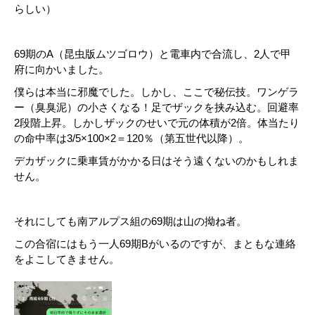
らしい）
69期のA（昆虫版ムツゴロウ）と電車内で合流し、2人で甲
府に向かいました。
僕らは本当に邪魔でした。しかし、ここで秘伝技。ワンゲラ
ー（臭臭泥）の小さくなる！足でザックを挟み込む。回避率
2段階上昇。しかしザックのせいで元の体積が2倍。体当たり
の命中率は3/5×100×2＝120％（第五世代以降）。
デカザックに乗車賃がかかる日はそう遠くないのかもしれま
せん。
それにしても南アルプス組の69期は山の拗ね者。
この合宿にはもう一人69期Bがいるのですが、まともな連絡
をよこしてきません。