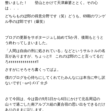
整いました！ 登山とかけて天津麻婆ととく。その心
は．．．
どちらものぼ郎の得意分野です（笑）どうも、69期のワンゲ
ル亭のぼ郎です!（爆笑）
ブログの更新をサボタージュし始めて5か月、後期もとうと
う終わってしまいました。
「人間は自由の刑に処されている」などというサルトルの名
言がありますが、ちょっと!! これのぼ郎のこと言ってるだ
ろｫｫｫｫｫｫｫｫｫｫｫｫｫｫ!!
さすがにそろそろ書くってばよ。
僕のブログを心待ちにしてくれてたみんなには本当に申し訳
ないです(・ω<) ﾒﾝｺﾞ☆彡
さて今回は、今は昔の9月1日から6日にかけて北岳周辺の
山々で過ごした南アルプス組の夏合宿の思い出をできるだけ
ありのままに記します。