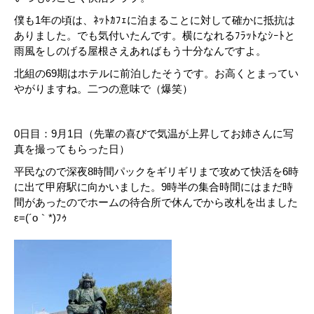
僕も1年の頃は、ﾈｯﾄｶﾌｪに泊まることに対して確かに抵抗は
ありました。でも気付いたんです。横になれるﾌﾗｯﾄなｼｰﾄと
雨風をしのげる屋根さえあればもう十分なんですよ。
北組の69期はホテルに前泊したそうです。お高くとまってい
やがりますね。二つの意味で（爆笑）
0日目：9月1日（先輩の喜びで気温が上昇してお姉さんに写
真を撮ってもらった日）
平民なので深夜8時間パックをギリギリまで攻めて快活を6時
に出て甲府駅に向かいました。9時半の集合時間にはまだ時
間があったのでホームの待合所で休んでから改札を出ました
ε=(´o｀*)ﾌｩ