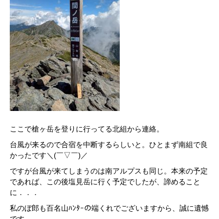
ここで槍ヶ岳を登りに行ってる北組から連絡。
台風が来るので合宿を中断するらしいと。ひとまず南組で良
かったです＼(￣▽￣)／
ですが台風が来てしまうのは南アルプスも同じ。本来の予定
であれば、この後塩見岳に行く予定でしたが、諦めること
に．．．
私のぼ郎も百名山ﾊﾝﾀｰの端くれでございますから、誠に遺憾
です。