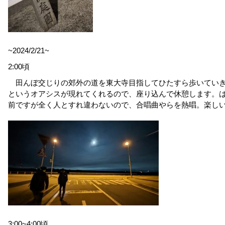
~2024/2/21~
2:00頃
田んぼ交じりの郊外の道を東大寺目指してひたすら歩いていき
というオアシスが現れてくれるので、座り込んで休憩します。
前ですが全く人とすれ違わないので、合唱曲やらを熱唱。楽し
3:00~4:00頃