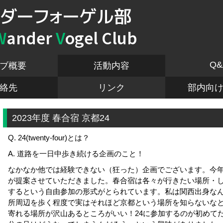
ダーフォーゲル部
W
ander
V
ogel Club
Q&
ブ概要
活動内容
絡先
リンク
部内向
2023年度 春合宿 京都24
Q. 24(twenty-four)とは？
A. 道路を一日中歩き続ける企画のこと！
なかなか他では経験できない（狂った）企画でございます。今年
が提案させていただきました。春合宿は各々が行きたい場所・
するという自由参加の形式がとられています。私は関西出身な
所周辺を歩く程度で実はそれほど京都という場所を知らないな
寄れる場所が沢山あるところがいい！
24に参加するのが初めて