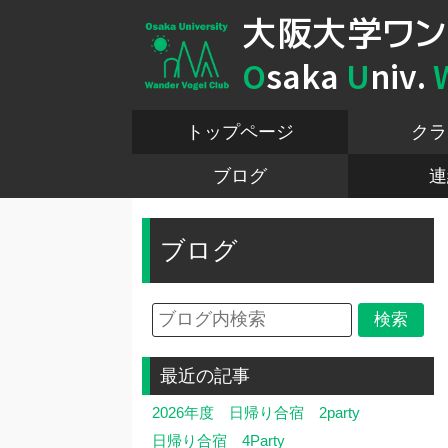
大阪大学ワン
O
saka
U
niv.
トップページ
クラ
ブログ
連
ブログ
最近の記事
2026年度 日帰り合宿 2party
日帰り合宿 4Party