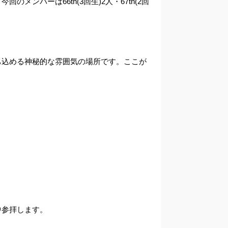
ンバーは66th(3回生)2人・67th(2回
込める神秘的な雰囲気の場所です。ここが
中参拝します。