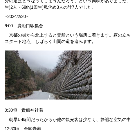
分の足はどうなってしまうんだろう、という興味がありました。今回のメ
生)2人・68th(1回生)私含め3人の計7人でした。
~2024/2/20~
9:00 貴船口駅集合
京都の街から北上すると貴船という場所に着きます。霧の立ち
スタート地点、しばらく山間の道を進みます。
9:30頃 貴船神社着
朝早い時間だったからか他の観光客は少なく、静謐な空気の
12:30頃 金閣寺着