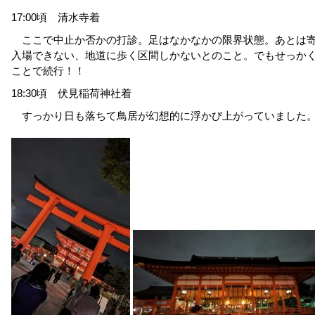
17:00頃 清水寺着
ここで中止か否かの打診。足はなかなかの限界状態。あとは寄
入場できない、地道に歩く区間しかないとのこと。でもせっか
ことで続行！！
18:30頃 伏見稲荷神社着
すっかり日も落ちて鳥居が幻想的に浮かび上がっていました