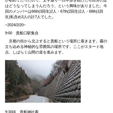
が初めてだったので、文字通り一日中歩き続けたら自分の足
はどうなってしまうんだろう、という興味がありました。今
回のメンバーは66th(3回生)2人・67th(2回生)2人・68th(1回
生)私含め3人の計7人でした。
~2024/2/20~
9:00 貴船口駅集合
京都の街から北上すると貴船という場所に着きます。霧の
立ち込める神秘的な雰囲気の場所です。ここがスタート地
点、しばらく山間の道を進みます。
9:30頃 貴船神社着