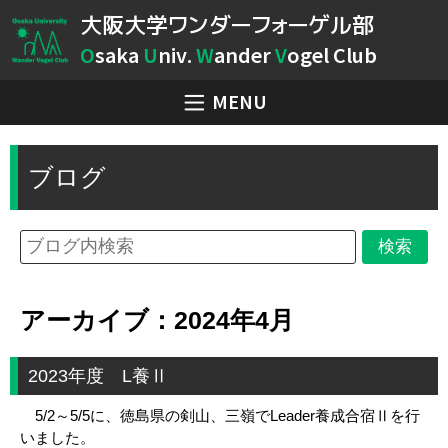
大阪大学ワンダーフォーゲル部
O
saka
U
niv.
W
ander
V
ogel Club
MENU
ブログ
アーカイブ：2024年4月
2023年度 L養Ⅱ
5/2～5/5に、徳島県の剣山、三嶺でLeader養成合宿Ⅱを行
いました。