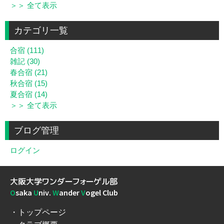
＞＞ 全て表示
カテゴリ一覧
合宿 (111)
雑記 (30)
春合宿 (21)
秋合宿 (15)
夏合宿 (14)
＞＞ 全て表示
ブログ管理
ログイン
大阪大学ワンダーフォーゲル部
O
saka
U
niv.
W
ander
V
ogel Club
トップページ