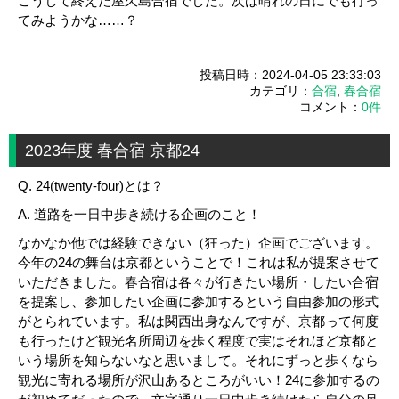
こうして終えた屋久島合宿でした。次は晴れの日にでも行っ
てみようかな……？
投稿日時：2024-04-05 23:33:03
カテゴリ：
合宿
,
春合宿
コメント：
0件
2023年度 春合宿 京都24
Q. 24(twenty-four)とは？
A. 道路を一日中歩き続ける企画のこと！
なかなか他では経験できない（狂った）企画でございます。
今年の24の舞台は京都ということで！これは私が提案させて
いただきました。春合宿は各々が行きたい場所・したい合宿
を提案し、参加したい企画に参加するという自由参加の形式
がとられています。私は関西出身なんですが、京都って何度
も行ったけど観光名所周辺を歩く程度で実はそれほど京都と
いう場所を知らないなと思いまして。それにずっと歩くなら
観光に寄れる場所が沢山あるところがいい！
24に参加するの