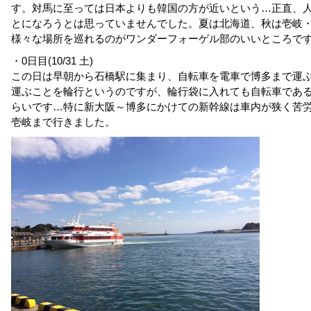
す。対馬に至っては日本よりも韓国の方が近いという…正直、
とになろうとは思っていませんでした。夏は北海道、秋は壱岐
様々な場所を巡れるのがワンダーフォーゲル部のいいところで
・0日目(10/31 土)
この日は早朝から石橋駅に集まり、自転車を電車で博多まで運
運ぶことを輪行というのですが、輪行袋に入れても自転車であ
らいです…特に新大阪～博多にかけての新幹線は車内が狭く苦
壱岐まで行きました。