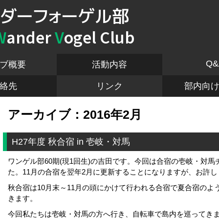
ダーフォーゲル部
W
ander
V
ogel Club
Q&
ブ概要
活動内容
絡先
リンク
部内向
アーカイブ：2016年2月
H27年度 秋合宿 in 壱岐・対馬
ワンゲル部60期(現1回生)の吉田です。今回は合宿の壱岐・対
た。11月の合宿を翌年2月に更新することになりますが、お許し
秋合宿は10月末～11月の頭にかけて行われる合宿で夏合宿の
きます。
今回私たちは壱岐・対馬の方へ行き、自転車で島内を巡ってき