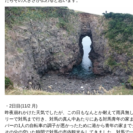
たらその大きさが伝わると思います。
・2日目(11/2 月)
昨夜崩れかけた天気でしたが、この日もなんとか耐えて雨具無
リーで対馬まで行き、対馬の真ん中あたりにある対馬青年の家
バーの1人の自転車の調子が悪かったために港から青年の家まで
その分の空いた時間で対馬の市内観光をしてきました。対馬で