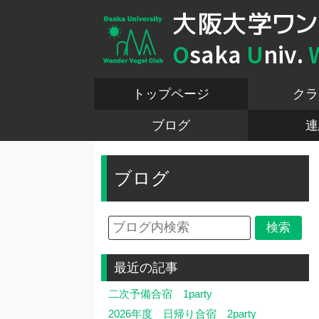
大阪大学ワン
O
saka
U
niv.
トップページ
クラ
ブログ
連
ブログ
最近の記事
二次予備合宿 1party
2026年度 日帰り合宿 2party