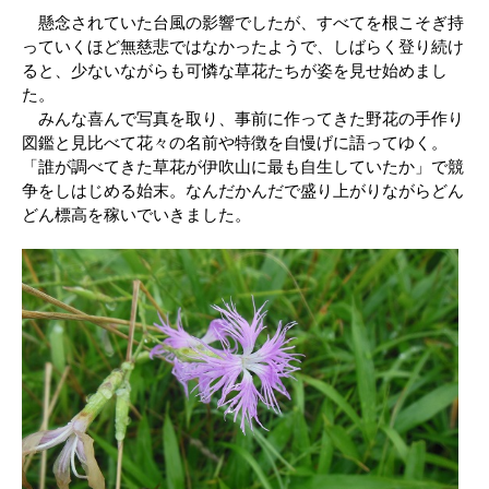
懸念されていた台風の影響でしたが、すべてを根こそぎ持
っていくほど無慈悲ではなかったようで、しばらく登り続け
ると、少ないながらも可憐な草花たちが姿を見せ始めまし
た。
みんな喜んで写真を取り、事前に作ってきた野花の手作り
図鑑と見比べて花々の名前や特徴を自慢げに語ってゆく。
「誰が調べてきた草花が伊吹山に最も自生していたか」で競
争をしはじめる始末。なんだかんだで盛り上がりながらどん
どん標高を稼いでいきました。