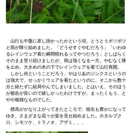
山行も中盤に差し掛かったかという頃、とうとうポツポツ
と雨が降り始めました。「どうせすぐやむだろう」「いわゆ
るレインウェア着た瞬間晴れるってやつだろう」としばらく
そのまま登り続けましたが、雨は強くなる一方。やむなく隊
を止め、大きめの木の下でレインウェアを着て山行再開。
しかし何ということだろう、やはりあのジンクスというの
は強大で、せっかくウェアを着たというのに、そこから数十
分と経たずに結局やんでしまいました。とはいえ、そのほう
が都合が良いので嬉しかったわけですが、まったくもう、と
やや複雑なものでした。
標高がかなり上がってきたところで、植生も豊かになって
ゆき、さまざまな花々が姿を見せ始めました。ホタルブク
ロ、シモツケ、トラノオ、アザミ、、、