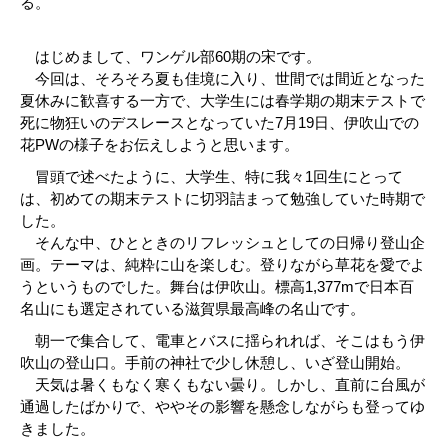
る。
はじめまして、ワンゲル部60期の宋です。
今回は、そろそろ夏も佳境に入り、世間では間近となった
夏休みに歓喜する一方で、大学生には春学期の期末テストで
死に物狂いのデスレースとなっていた7月19日、伊吹山での
花PWの様子をお伝えしようと思います。
冒頭で述べたように、大学生、特に我々1回生にとって
は、初めての期末テストに切羽詰まって勉強していた時期で
した。
そんな中、ひとときのリフレッシュとしての日帰り登山企
画。テーマは、純粋に山を楽しむ。登りながら草花を愛でよ
うというものでした。舞台は伊吹山。標高1,377mで日本百
名山にも選定されている滋賀県最高峰の名山です。
朝一で集合して、電車とバスに揺られれば、そこはもう伊
吹山の登山口。手前の神社で少し休憩し、いざ登山開始。
天気は暑くもなく寒くもない曇り。しかし、直前に台風が
通過したばかりで、ややその影響を懸念しながらも登ってゆ
きました。