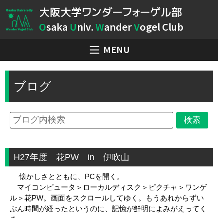
大阪大学ワンダーフォーゲル部
O
saka
U
niv.
W
ander
V
ogel Club
MENU
ブログ
H27年度 花PW in 伊吹山
懐かしさとともに、PCを開く。
マイコンピュータ＞ローカルディスク＞ピクチャ＞ワンゲ
ル＞花PW。画面をスクロールしてゆく。もうあれからずい
ぶん時間が経ったというのに、記憶が鮮明によみがえってく