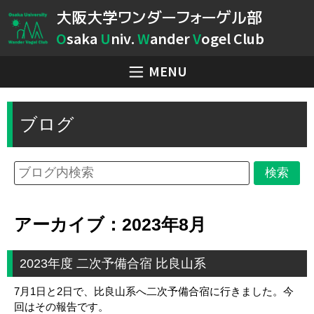
大阪大学ワンダーフォーゲル部
O
saka
U
niv.
W
ander
V
ogel Club
MENU
ブログ
アーカイブ：2023年8月
2023年度 二次予備合宿 比良山系
7月1日と2日で、比良山系へ二次予備合宿に行きました。今
回はその報告です。