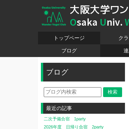
大阪大学ワン
O
saka
U
niv.
トップページ
クラ
ブログ
連
ブログ
最近の記事
二次予備合宿 1party
2026年度 日帰り合宿 2party