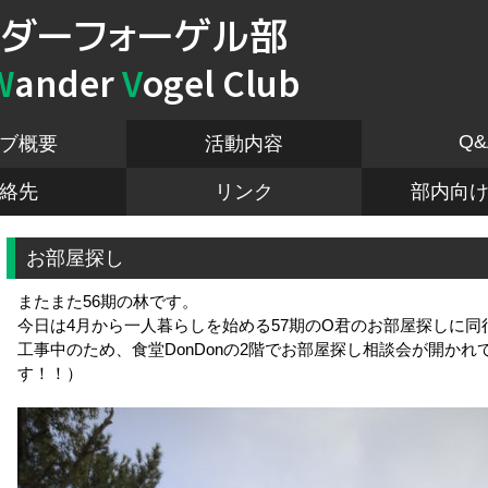
ダーフォーゲル部
W
ander
V
ogel Club
Q&
ブ概要
活動内容
絡先
リンク
部内向
お部屋探し
またまた56期の林です。
今日は4月から一人暮らしを始める57期のO君のお部屋探しに
工事中のため、食堂DonDonの2階でお部屋探し相談会が開か
す！！）